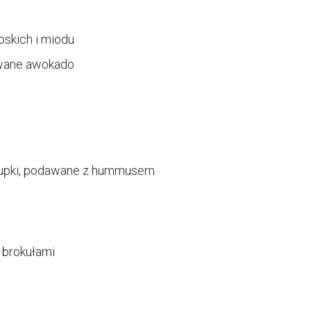
oskich i miodu
owane awokado
słupki, podawane z hummusem
 brokułami