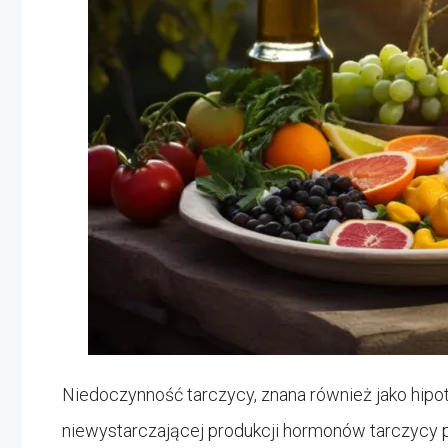
Niedoczynność tarczycy, znana również jako hipot
niewystarczającej produkcji hormonów tarczycy p