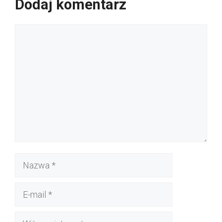
Dodaj komentarz
Komentarz
Nazwa
E-
mail
Witryna