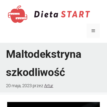
Przejdź
do
treści
Menu
Maltodekstryna
szkodliwość
20 maja, 2023
przez
Artur